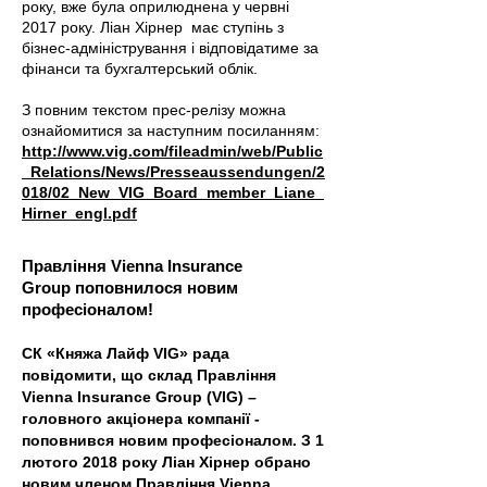
року, вже була оприлюднена у червні
2017 року. Ліан Хірнер має ступінь з
бізнес-адміністрування і відповідатиме за
фінанси та бухгалтерський облік.
З повним текстом прес-релізу можна
ознайомитися за наступним посиланням:
http://www.vig.com/fileadmin/web/Public
_Relations/News/Presseaussendungen/2
018/02_New_VIG_Board_member_Liane_
Hirner_engl.pdf
Правління Vienna Insurance
Group поповнилося новим
професіоналом!
СК «Княжа Лайф VIG» рада
повідомити, що склад Правління
Vienna Insurance Group (VIG) –
головного акціонера компанії -
поповнився новим професіоналом. З 1
лютого 2018 року Ліан Хірнер обрано
новим членом Правління Vienna