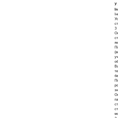
У
I
Ін
Ус
с
З 
Ос
ст
я
Пі
(в
у
о
Ba
те
бе
П
р
зн
Ос
па
ст
ст
м