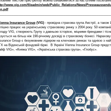
 повним текстом прес-релізу можна ознайомитися за наступним посилан
ttp://www.vig.com/fileadmin/web/Public_Relations/News/Presseaussen
en.pdf
________________________________________________________________
ienna Insurance Group
(VIG)
- провідна страхова група Австрії, а також
пішно працює на українському страховому ринку з 2004 року. 50 компаній
ладу VIG, створюють Групу з давньою історією, міцними брендами і тісн
зується на більш ніж 190-річному досвіді в страховому бізнесі. Нарахову
nsurance Group є безумовним лідером на ключових ринках та однією з на
X на Віденській фондовій біржі. В Україні Vienna Insurance Group пред
айф VIG», «Княжа VIG», «Українська страхова група», «Глобус».