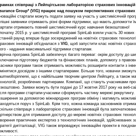
 рамках співпраці з Лейпцігською лабораторією страхових інновацій т
nsurance Group* (VIG) працює над пошуком перспективних страхови
новаційні стартапи можуть подати заявку на участь у шестимісячній прог
пішні заявники отримають різні форми підтримки, що мають допомогти їм
тартапи отримають повний шестимісячний курс навчання безкоштовно!
початку 2015 р. у шестимісячній програмі SpinLab взяли участь 30 нових 
танній раунд вперше буде зосереджений на новітніх страхових технологія
рахових інновацій об'єдналася з
VIG
, щоб запустити клас новітніх страх
кого - надання максимальної підтримки стартапам.
врічна програма SpinLab забезпечує багато переваг: окрім доступу до ш
ключаючи підготовку бюджетів та фінансових планів, допомогу з правови
часники програми також отримають можливість розширити контакти з інве
бмінятися досвідом з іншими стартаперами. Більше того, новачки зможут
umwollspinnerei, що є найбільшим творчим центром Лейпцигу, а також м
хнологій, розроблених партнерами. Компанії, що стануть учасниками про
зкоштовно. Заявки можуть бути подані до 17 жовтня 2017 року на веб-сай
ісля програми стартапи-учасники сформують частину мережі рекрутинг
озширення за допомогою міжнародних програм обміну і матимуть можливі
аходяться поруч з SpinLab. Крім того, кожна команда засновників отрима
кільки співпраця з лабораторією страхових інновацій була започаткован
ртнерством для отримання доступу до мережі новітніх страхових технол
ворення практичних експертиз з технологічних інновацій, здійснюваних з
ратегії дигіталізації, VIG також впроваджує інноваційні проекти в поєдн
ожливості.