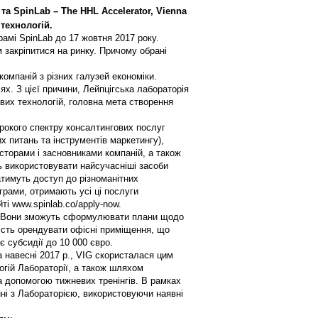
а SpinLab – The HHL Accelerator, Vienna
х технологій.
рамі SpinLab до 17 жовтня 2017 року.
 закріпитися на ринку. Причому обрані
компаній з різних галузей економіки.
х. З цієї причини, Лейпцігська лабораторія
ових технологій, головна мета створення
ирокого спектру консалтингових послуг
х питань та інструментів маркетингу),
сторами і засновниками компаній, а також
ь використовувати найсучасніші засоби
атимуть доступ до різноманітних
грами, отримають усі ці послуги
ті www.spinlab.co/apply-now.
у. Вони зможуть сформулювати плани щодо
сть орендувати офісні приміщення, що
є субсидії до 10 000 євро.
а навесні 2017 р., VIG скористалася цим
огій Лабораторії, а також шляхом
а допомогою тижневих тренінгів. В рамках
анні з Лабораторією, використовуючи наявні