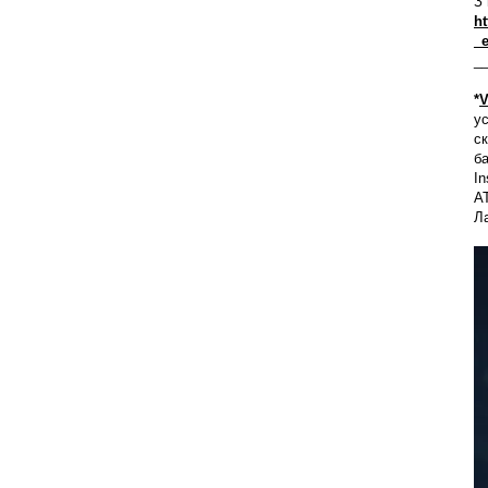
З
h
_
_
*
V
ус
ск
ба
I
AT
Л