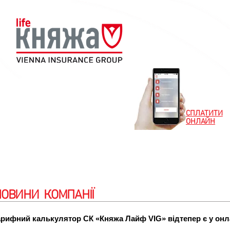
СПЛАТИТИ
ОНЛАЙН
Новини
Клієнтам
Партнерам
Особистий
НОВИНИ КОМПАНІЇ
рифний калькулятор СК «Княжа Лайф VIG» відтепер є у онла