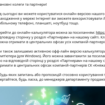
новні колеги та партнери!
д сьогодні ви можете користуватися онлайн-версією нашого
аходження у мережі Інтернет ви зможете використовувати й
більному телефоні, планшеті, ноутбуці тощо.
ерейти до онлайн-калькулятора можна за посиланням:
https:
дповідну сторінку у розділі «Партнерам» на нашому сайті. 
жна отримати в центральних офісах усіх компаній-партнері
и також залишаємо активною офф-лайн версію калькулятора
омп’ютера (для Windows). Його можна завантажити за посил
о на відповідній сторінці у розділі «Партнерам» на нашому 
римати в центральних офісах компаній-партнерів СК «Княжа
 будь-яких запитань або пропозицій стосовно користуванн
ертайтеся, будь ласка, до менеджерів департаменту продажі