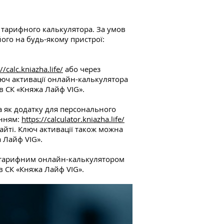
 тарифного калькулятора. За умов
ого на будь-якому пристрої:
//calc.kniazha.life/
або через
Ключ активації онлайн-калькулятора
в СК «Княжа Лайф VIG».
 як додатку для персонального
анням:
https://calculator.kniazha.life/
сайті. Ключ активації також можна
 Лайф VIG».
я тарифним онлайн-калькулятором
в СК «Княжа Лайф VIG».