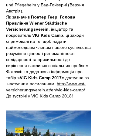
und Pflegeheim у Бад-Гойзерні (Верхня
Австрія).
Як зазначив
Гюнтер Геєр
,
Голова
Правління Wiener Städtische
Versicherungsverein
, ініціатор та
покровитель
VIG Kids Camp
, ці заходи
спрямовані на те, щоб надати
наймолодшим членам нашого суспільства
розуміння цінності різноманітності,
солідарності та прихильності до
вирішення важливих соціальних проблем.
Фотозвіт та додаткова інформація про
табір
«VIG Kids Camp 2017»
доступна за
наступним посиланням:
http://www.wst-
versicherungsverein.at/en/vig-kids-camp/
До зустрічі у VIG Kids Camp 2018!