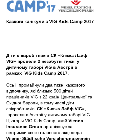
Казкові канікули з VIG Kids Camp 2017
Діти співробітників СК «Княжа Лайф
VIG» провели 2 незабутні тижні у
дитячому таборі VIG в Австрії в
рамках VIG Kids Camp 2017.
Ось і промайнули два тижні казкового
відпочинку, які близько 500 дітей
працівників VIG з 22 країн Центральної та
Східної Європи, в тому числі діти
співробітників
СК «Княжа Лайф VIG»
,
провели в Австрії у дитячому таборі VIG.
Цьогоріч VIG Kids Camp, який
Vienna
Insurance Group
організовує за
підтримки свого головного акціонера
Wiener Städtische Versicherungsverein
,