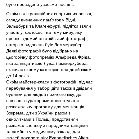
було проведено увосьме поспіль.
Окрім вже традиційних спортивних розваг,
огляду визначних пам'яток у Відні,
Зальцбурзі та Клагенфурті, підлітки взяли
участь у фотосесії на тему миру, яку
провів відомий австрійський фотограф,
автор та видавець Луїс Ламмерхубер.
Деякі фотографії було відібрано на
цьогорічну фотопремію Альфреда Фріда,
яка за ініціативою Луїса Ламмерхубера,
включає окрему категорію для дітей віком
до 14 років.
Окрім майстер-класу з фотографії, під час
перебування у таборі діти також відвідали
будинки для людей похилого віку, де
спільно з кураторами презентували
розважальну програму для мешканців.
Зокрема, діти з України разом з
однолітками з Польщі представили
розважальне шоу з народними танцями
та самбою у медичному закладі для
людей похилого віку Evangelisches Alten-