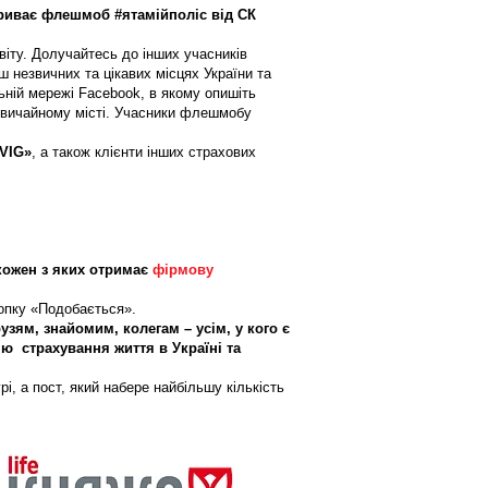
триває флешмоб #ятамійполіс від СК
іту. Долучайтесь до інших учасників
 незвичних та цікавих місцях України та
льній мережі Facebook, в якому опишіть
езвичайному місті. Учасники флешмобу
VIG»
, а також клієнти інших страхових
кожен з яких отримає
фірмову
нопку «Подобається».
зям, знайомим, колегам – усім, у кого є
ю страхування життя в Україні та
і, а пост, який набере найбільшу кількість