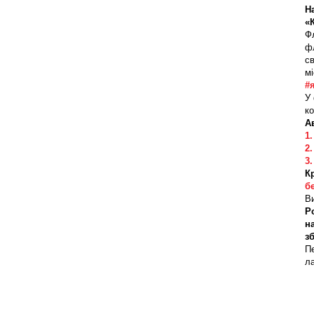
Н
«
Ф
фл
св
м
#
У
ко
А
1
2
3
К
б
В
Р
н
з
Пе
ла