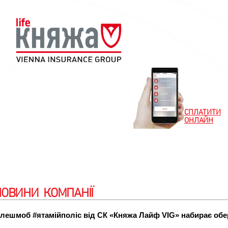
СПЛАТИТИ
ОНЛАЙН
Новини
Клієнтам
Партнерам
Особистий
НОВИНИ КОМПАНІЇ
лешмоб #ятамійполіс від СК «Княжа Лайф VIG» набирає обер