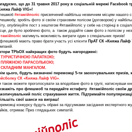
агадуємо, що до 31 травня 2017 року в соціальній мережі Facebook 
Княжа Лайф VIG»!
лешмоб
#ятамійполіс
присвячений найбільш незвичним місцям нашого св
ешмобу, зробіть фото зі своїм страховим полісом (договором) у найбільш
іту, опублікуйте пост з хештегом #ятамійполіс у себе на сторінці в соціа
ісце, де було зроблено фото, а також додайте саме фото з полісом у н
ятамійполіс
матимуть можливість виграти один з спеціальних призів!
 флешмобі мають право брати участь усі клієнти
ПрАТ СК «Княжа Лайф 
мпаній.
втори ТРЬОХ найкращих фото будуть нагороджені:
. ТУРИСТИЧНОЮ ПАЛАТКОЮ;
. ПЛЯЖНОЮ ПАРАСОЛЬКОЮ;
. СКЛАДНИМ МАНГАЛОМ.
рім цього, будуть визначені переможці 5-ти заохочувальних призів, 
ейсболку СК «Княжа Лайф VIG»
.
и також можете проголосувати за вподобане фото в групі, натиснувши к
озкажіть про флешмоб та передайте естафету #ятамійполіс своїм дру
акопичувальний поліс страхування життя. Підтримайте популяризаці
більшіть свої шанси на виграш!
реможці конкурсу будуть обрані за підсумками засідання експертного жур
йків, отримає Приз глядацьких симпатій.