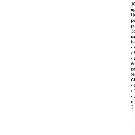
1
к
Це
р
ро
Зо
к
Ін
• 
• 
• 
бе
кл
Як
С
• 
• 
• 
ст
З