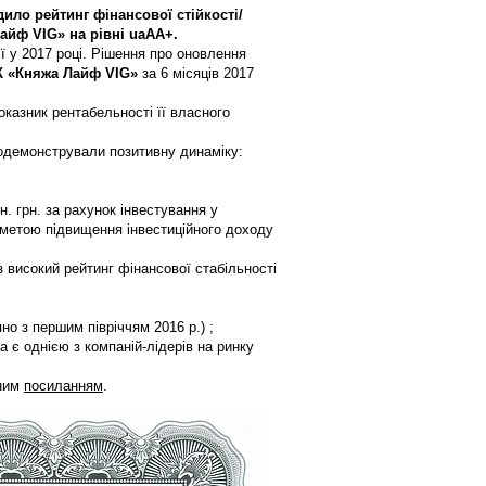
дило рейтинг фінансової стійкості/
айф VIG» на рівні uaAA+.
ї у 2017 році. Рішення про оновлення
К «Княжа Лайф VIG»
за 6 місяців 2017
показник рентабельності її власного
одемонстрували позитивну динаміку:
н. грн. за рахунок інвестування у
з метою підвищення інвестиційного доходу
 високий рейтинг фінансової стабільності
но з першим півріччям 2016 р.) ;
а є однією з компаній-лідерів на ринку
пним
посиланням
.