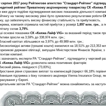
0 серпня 2017 року Рейтингове агентство "Стандарт-Рейтинг" підтвер
редитний рейтинг Приватному акціонерному товариству СК «Княжа Л
 вже друге подібне підтвердження високих показників діяльності компані
ейтингу на такому високому рівні було зумовлено результатами роботи
С
ку, що забезпечують високу фінансову стабільність та прибутковість.
крема, компанія отримала чистий прибуток у розмірі
1,897 млн. грн.
, а 
апіталу склав
3,79%
.
ші основні показники
СК «Княжа Лайф VIG»
за вказаний період також пр
Активи зросли на 3,59% до 338,974 млн. грн.;
Власний капітал збільшився на 3,97% до 49,989 млн. грн.;
Високоліквідні активи (грошові кошти) знизилися на 18,51% до 213,353 мл
зризикові державні облігації, випущені Міністерством Фінансів України, 
ієнтам компанії.
 зазначають експерти РА "Стандарт-Рейтинг", підтвердити у черговий раз
К «Княжа Лайф VIG»
дозволила низка позитивних факторів:
Високий рівень ліквідності (73,83%);
Зростання рівня страхових виплат та компенсацій (приріст 66,18% порівня
Зовнішня підтримка з боку головного акціонера Vienna Insurance Group, як
рахування у Європі.
 детальним звітом РА "Стандарт-Рейтинг" можна ознайомитись за насту