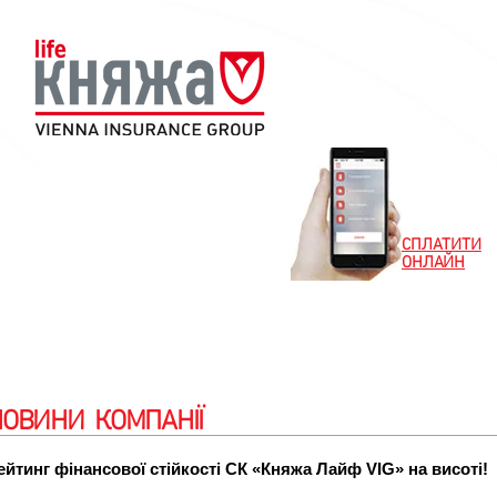
СПЛАТИТИ
ОНЛАЙН
Новини
Клієнтам
Партнерам
Особистий
НОВИНИ КОМПАНІЇ
ейтинг фінансової стійкості СК «Княжа Лайф VIG» на висоті!