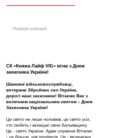
Новин
и
Новини компанії
СК «Княжа Лайф VIG» вітає з Днем
захисника України!
Шановні військовослужбовці,
ветерани Збройних сил України,
дорогі наші захисники! Вітаємо Вас з
величним національним святом – Днем
Захисника України!
Це свято не лише чоловіків, це свято усіх,
хто любить і захищає свою Батьківщину.
Це - свято України. Адже служіння Вітчизні
- це більше, ніж професія. Це - величезна