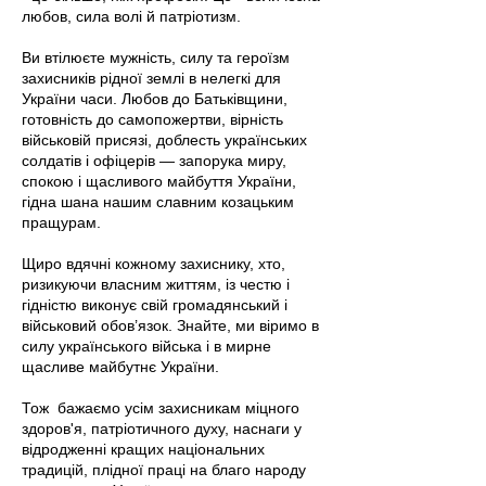
любов, сила волі й патріотизм.
Ви втілюєте мужність, силу та героїзм
захисників рідної землі в нелегкі для
України часи. Любов до Батьківщини,
готовність до самопожертви, вірність
військовій присязі, доблесть українських
солдатів і офіцерів — запорука миру,
спокою і щасливого майбуття України,
гідна шана нашим славним козацьким
пращурам.
Щиро вдячні кожному захиснику, хто,
ризикуючи власним життям, із честю і
гідністю виконує свій громадянський і
військовий обов’язок. Знайте, ми віримо в
силу українського війська і в мирне
щасливе майбутнє України.
Тож бажаємо усім захисникам міцного
здоров'я, патріотичного духу, наснаги у
відродженні кращих національних
традицій, плідної праці на благо народу