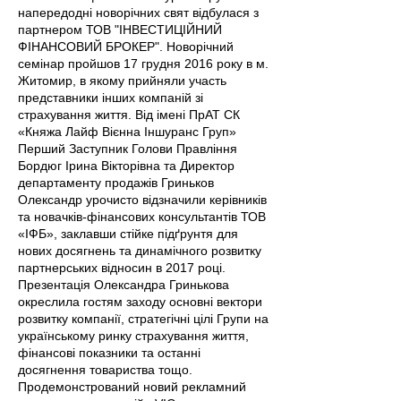
напередодні новорічних свят відбулася з
партнером ТОВ "ІНВЕСТИЦІЙНИЙ
ФІНАНСОВИЙ БРОКЕР". Новорічний
семінар пройшов 17 грудня 2016 року в м.
Житомир, в якому прийняли участь
представники інших компаній зі
страхування життя. Від імені ПрАТ СК
«Княжа Лайф Вієнна Іншуранс Груп»
Перший Заступник Голови Правління
Бордюг Ірина Вікторівна та Директор
департаменту продажів Гриньков
Олександр урочисто відзначили керівників
та новачків-фінансових консультантів ТОВ
«ІФБ», заклавши стійке підґрунтя для
нових досягнень та динамічного розвитку
партнерських відносин в 2017 році.
Презентація Олександра Гринькова
окреслила гостям заходу основні вектори
розвитку компанії, стратегічні цілі Групи на
українському ринку страхування життя,
фінансові показники та останні
досягнення товариства тощо.
Продемонcтрований новий рекламний