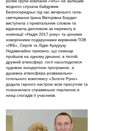
ролик групи компаній «VIG» не залишив
жодного слухача байдужим.
Безпосередньо під час вечірнього гала-
святкування Ірина Вікторівна Бордюг
виступила з привітальним словом та
відзначила дипломом за перемогу в
номінації «Надія 2017 року» та цінними
новорічними подарунками керівників ТОВ
«ІФБ», Сергія та Лідію Кукурузу.
Надзвичайно приємно, що семінар
пройшов на одному диханні, в теплій,
дружній атмосфері; гості насолодилися
чудовою концертною програмою, а
душевна атмосфера розважально-
готельного комплексу «Золоте Руно»
додала гарного настрою всім присутнім та
позначилася справжньою перлиною в
низці спогадів її учасників.