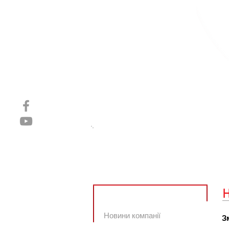
Головна
Компанiя
Новини
Новини компанії
З