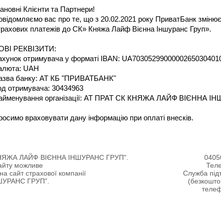
ановні Клієнти та Партнери!
овідомляємо вас про те, що з 20.02.2021 року ПриватБанк змінює
трахових платежів до СК» Княжа Лайф Вієнна Іншуранс Груп».
ОВІ РЕКВІЗИТИ:
ахунок отримувача у форматі IBAN: UA7030529900000265030401
алюта: UAH
азва банку: АТ КБ "ПРИВАТБАНК"
од отримувача: 30434963
айменування організації: АТ ПРАТ СК КНЯЖА ЛАЙФ ВІЄННА І
росимо враховувати дану інформацію при оплаті внесків.
"КНЯЖА ЛАЙФ ВІЄННА ІНШУРАНС ГРУП".
04050
сайту можливе
Тел
на сайт страхової компанії
Служба підт
ШУРАНС ГРУП”.
(безкошто
телеф