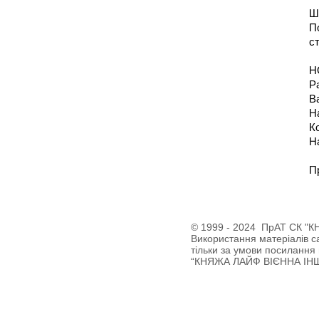
Ш
П
с
Н
Р
В
Н
К
Н
П
© 1999 - 2024 ПрАТ СК 
Використання матеріалів 
тільки за умови посилання 
“КНЯЖА ЛАЙФ ВІЄННА ІН