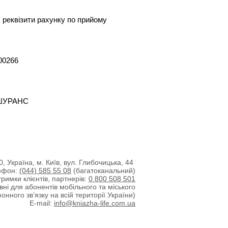
 реквізити рахунку по прийому
00266
НШУРАНС
, Україна, м. Київ, вул. Глибочицька, 44
ефон:
(044) 585 55 08
(багатоканальний)
римки клієнтів, партнерів:
0 800 508 501
вні для абонентів мобільного та міського
онного зв’язку на всій території України)
E-mail:
info@kniazha-life.com.ua