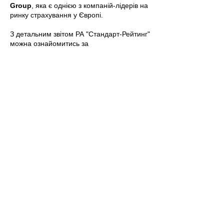
Group
, яка є однією з компаній-лідерів на
ринку страхування у Європі.
З детальним звітом РА "Стандарт-Рейтинг"
можна ознайомитись за
наступним
посиланням
.
©
1999 - 2024
ПрАТ СК "КНЯЖА ЛАЙФ
ВІЄННА ІНШУРАНС ГРУП".
Використання матеріалів сайту можливе
тільки за умови посилання на сайт
страхової компанії
“КНЯЖА ЛАЙФ ВІЄННА ІНШУРАНС