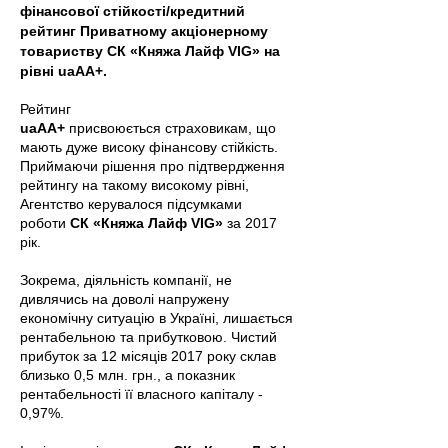
фінансової стійкості/кредитний
рейтинг Приватному акціонерному
товариству СК «Княжа Лайф VIG» на
рівні uaAA+.
Рейтинг
uaAА+
присвоюється страховикам, що
мають дуже високу фінансову стійкість.
Приймаючи рішення про підтвердження
рейтингу на такому високому рівні,
Агентство керувалося підсумками
роботи
СК «Княжа Лайф VIG»
за 2017
рік.
Зокрема, діяльність компанії, не
дивлячись на доволі напружену
економічну ситуацію в Україні, лишається
рентабельною та прибутковою. Чистий
прибуток за 12 місяців 2017 року склав
близько 0,5 млн. грн., а показник
рентабельності її власного капіталу -
0,97%.