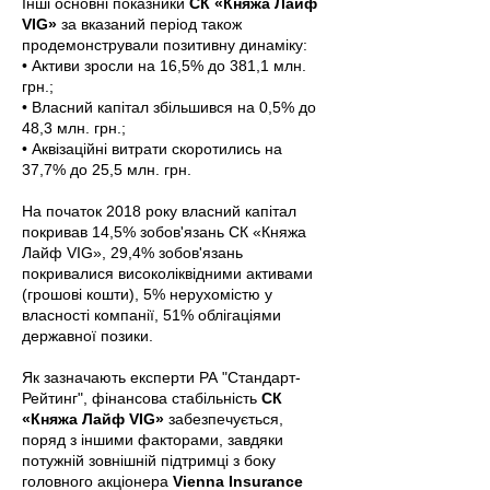
Інші основні показники
СК «Княжа Лайф
VIG»
за вказаний період також
продемонстрували позитивну динаміку:
• Активи зросли на 16,5% до 381,1 млн.
грн.;
• Власний капітал збільшився на 0,5% до
48,3 млн. грн.;
• Аквізаційні витрати скоротились на
37,7% до 25,5 млн. грн.
На початок 2018 року власний капітал
покривав 14,5% зобов'язань СК «Княжа
Лайф VIG», 29,4% зобов'язань
покривалися високоліквідними активами
(грошові кошти), 5% нерухомістю у
власності компанії, 51% облігаціями
державної позики.
Як зазначають експерти РА "Стандарт-
Рейтинг", фінансова стабільність
СК
«Княжа Лайф VIG»
забезпечується,
поряд з іншими факторами, завдяки
потужній зовнішній підтримці з боку
головного акціонера
Vienna Insurance