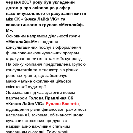
червня 2017 року був укладений
договір про співпрацю у сфері
накопичувального страхування життя
між СК «Княжа Лайф VIG» та
консалтинговою групою «Мегалайф-
М».
Основним напрямом діяльності групи
«Мегалайф-М»
є надання
консультаційних послуг з оформлення
фінансово-накопичувальних програм
страхування життя, а також їх супровід.
На ринку компанія представлена групою
консультантів та менеджерів в різних
регіонах країни, що забезпечує
максимальне охоплення цільової
клієнтської аудиторії.
Як зазначив під час зустрічі з новим
партнером
Голова Правління СК
«Княжа Лайф VIG»
Руслан Васютін
,
підвищення рівня фінансової грамотності
населення і, зокрема, обізнаності щодо
сучасних страхових продуктів є
надзвичайно важливим спільним
завданням сьогодні. Тому вкрай