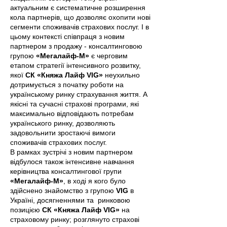
актуальним є систематичне розширення
кола партнерів, що дозволяє охопити нові
сегменти споживачів страхових послуг. І в
цьому контексті співпраця з новим
партнером з продажу - консалтинговою
групою
«Мегалайф-М»
є черговим
етапом стратегії інтенсивного розвитку,
якої
СК «Княжа Лайф VIG»
неухильно
дотримується з початку роботи на
українському ринку страхування життя. А
якісні та сучасні страхові програми, які
максимально відповідають потребам
українського ринку, дозволяють
задовольнити зростаючі вимоги
споживачів страхових послуг.
В рамках зустрічі з новим партнером
відбулося також інтенсивне навчання
керівництва консалтингової групи
«Мегалайф-М»
, в ході я кого було
здійснено знайомство з групою
VIG
в
Україні, досягненнями та ринковою
позицією
СК «Княжа Лайф VIG»
на
страховому ринку; розглянуто страхові