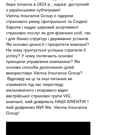
бере початок в 1824 р., наразі доступний
з українськими субтитрами!
Vienna Insurance Group є лідером
страхового ринку Центральної та Східної
Європи і надає широкий асортимент
страхових послуг як для фізичних осіб, так
і для бізнес-структур і державних установ.
Які основні цінності і пріоритети компанії?
На чому грунтується успішна стратегія її
успіху? У чому полягають основні
принципи управління компанією? Які
основні способи досягнення цілей
використовує Vienna Insurance Group?
Відповіді на ці та інші питання ви
отримаєте під час перегляду
мальовничого і яскравого відео
австрійської страхової групи VIG,
компанії, якій довіряють НАШІ КЛІЄНТИ! І
якій довіряємо МИ! Ми, Vienna Insurance
Group!