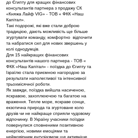
до Єгипту для кращих фінансових
консультантів партнера з продажу СК
«Княжа Лайф VIG» - ТОВ « ФКК «Наш
Капітал».
Такі подорожі, які вже стали доброю
традицією, дають можливість ще більше
згуртувати команду, комфортно відпочити
та набратися сил для нових звершень у
колі однодумців.
Для 15 найкращих фінансових
консультантів нашого партнера - ТОВ «
ФКК «Наш Капітал» - поїздка до Єгипту та
Ізраїлю стала приємною нагородою за
результати наполегливої та інтенсивної
трьохмісячної роботи.
Як завжди, поїздка вийшла насиченою,
яскравою, захоплюючою та багатою на
враження. Тепле море, яскраве сонце,
екзотична природа та згуртоване коло
друзів чи не найкраще сприяли чудовому
відпочинку. В Україну учасники поїздки
повернулися сповненими позитивною
енергією, новими емоціями та
неймовірним ентузіазмом ще активніше