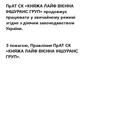
ПрАТ СК «КНЯЖА ЛАЙФ ВІЄННА
ІНШУРАНС ГРУП» продовжує
працювати у звичайному режимі
згідно з діючим законодавством
України.
З повагою, Правління ПрАТ СК
«КНЯЖА ЛАЙФ ВІЄННА ІНШУРАНС
ГРУП».
©
1999 - 2024
ПрАТ СК "КНЯЖА ЛАЙФ
ВІЄННА ІНШУРАНС ГРУП".
Використання матеріалів сайту можливе
тільки за умови посилання на сайт
страхової компанії