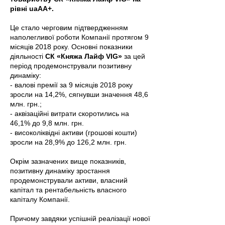
рівні uaAA+.
Це стало черговим підтвердженням
наполегливої роботи Компанії протягом 9
місяців 2018 року. Основні показники
діяльності
СК «Княжа Лайф VIG»
за цей
період продемонстрували позитивну
динаміку:
- валові премії за 9 місяців 2018 року
зросли на 14,2%, сягнувши значення 48,6
млн. грн.;
- аквізаційні витрати скоротились на
46,1% до 9,8 млн. грн.
- високоліквідні активи (грошові кошти)
зросли на 28,9% до 126,2 млн. грн.
Окрім зазначених вище показників,
позитивну динаміку зростання
продемонстрували активи, власний
капітал та рентабельність власного
капіталу Компанії.
Причому завдяки успішній реалізації нової