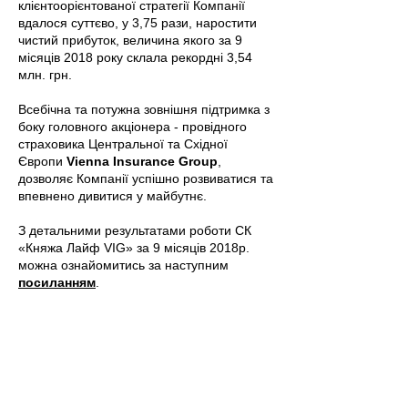
клієнтоорієнтованої стратегії Компанії
вдалося суттєво, у 3,75 рази, наростити
чистий прибуток, величина якого за 9
місяців 2018 року склала рекордні 3,54
млн. грн.
Всебічна та потужна зовнішня підтримка з
боку головного акціонера - провідного
страховика Центральної та Східної
Європи
Vienna Insurance Group
,
дозволяє Компанії успішно розвиватися та
впевнено дивитися у майбутнє.
З детальними результатами роботи СК
«Княжа Лайф VIG» за 9 місяців 2018р.
можна ознайомитись за наступним
посиланням
.