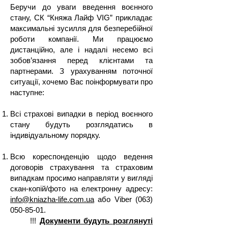
Беручи до уваги введення воєнного
стану, СК “Княжа Лайф VIG” прикладає
максимальні зусилля для безперебійної
роботи компанії. Ми працюємо
дистанційно, але і надалі несемо всі
зобов’язання перед клієнтами та
партнерами. З урахуванням поточної
ситуації, хочемо Вас поінформувати про
наступне:
Всі страхові випадки в період воєнного
стану будуть розглядатись в
індивідуальному порядку.
Всю кореспонденцію щодо ведення
договорів страхування та страховим
випадкам просимо направляти у вигляді
скан-копій/фото на електронну адресу:
info@kniazha-life.com.ua
або Viber
(063)
050-85-01
.
!!!
Документи будуть розглянуті