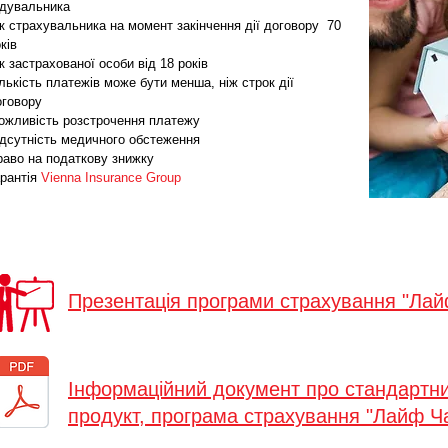
одувальника
к страхувальника на момент закінчення дії договору 70
оків
к застрахованої особи від 18 років
лькість платежів може бути менша, ніж строк дії
оговору
ожливість розстрочення платежу
ідсутність медичного обстеження
раво на податкову знижку
арантія
Vienna Insurance Group
Презентація програми страхування "Лай
Інформаційний документ про стандартн
продукт, програма страхування
"Лайф Ч