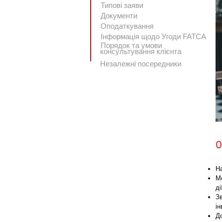
Типові заяви
Документи
Оподаткування
Інформація щодо Угоди FATCA
Порядок та умови
консультування клієнта
Незалежні посередники
О
На
М
ді
Зв
ін
Д