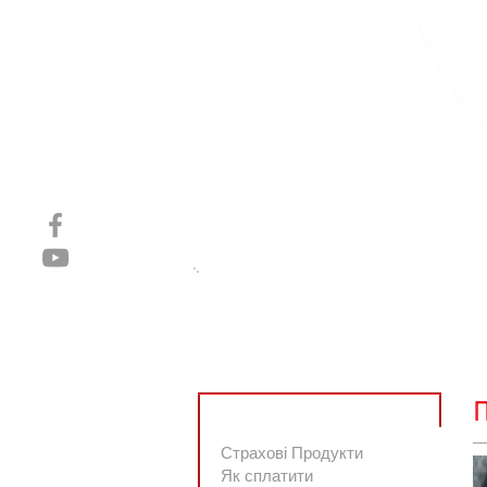
Головна
Компанiя
П
Клієнтам
Страхові Продукти
Як сплатити