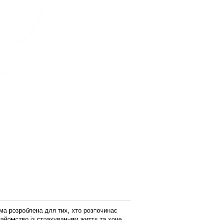
СТРАХУВАННЯ
ЖИТТЯ
 кабінет
Контакти
ма розроблена для тих, хто розпочинає
найомство із страхуванням життя та хоче