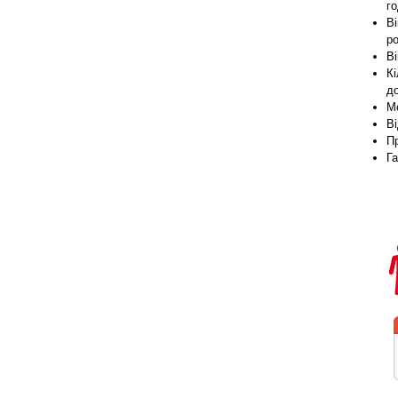
г
Ві
р
Ві
Кі
д
М
В
П
Г