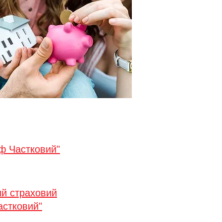
ф Частковий"
ий страховий
астковий"