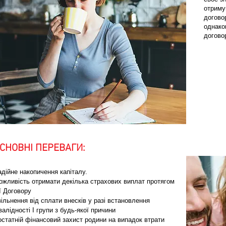
отримув
догово
однаков
догово
СНОВНІ ПЕРЕВАГИ:
дійне накопичення капіталу.
ожливість отримати декілька страхових виплат протягом
ї Договору
ільнення від сплати внесків у разі встановлення
валідності І групи з будь-якої причини
остатній фінансовий захист родини на випадок втрати