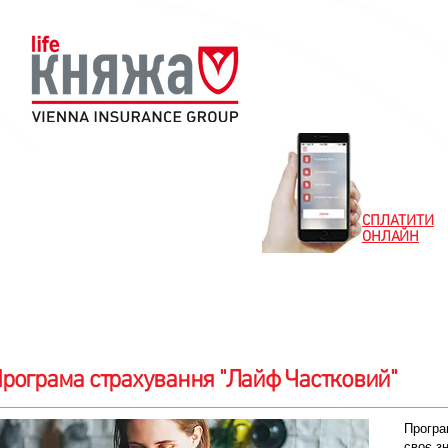
СПЛАТИТИ
ОНЛАЙН
Новини
Клієнтам
Партнерам
Особистий
рограма страхування "Лайф Частковий"
Програ
своє з