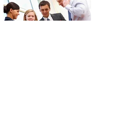
ЕКСЛЮЗИВ БІЗНЕС
©
1999 - 2024
ПрАТ СК "КНЯЖА ЛАЙФ
ВІЄННА ІНШУРАНС ГРУП".
Використання матеріалів сайту можливе
тільки за умови посилання на сайт
страхової компанії
“КНЯЖА ЛАЙФ ВІЄННА ІНШУРАНС
ГРУП”.