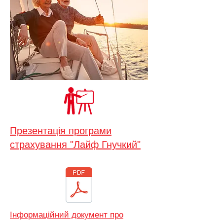
Презентація програми
страхування "Лайф Гнучкий"
Інформаційний документ про